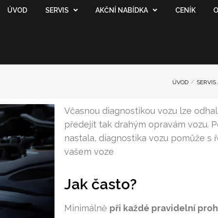
ÚVOD
SERVIS
AKČNÍ NABÍDKA
CENÍK
O
/
ÚVOD
SERVIS
Včasnou diagnostikou vozu lze odha
předejít tak drahým opravám vozu. Po
nastala, diagnostika vozu pomůže s
vašem voze
Jak často?
Minimálně
při každé pravidelní pro