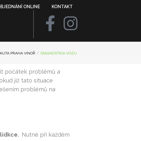
BJEDNÁNÍ ONLINE
KONTAKT
/
 AUTA PRAHA VINOŘ
DIAGNOSTIKA VOZU
lit počátek problémů a
kud již tato situace
 řešením problémů na
hlídkce.
Nutné při každém