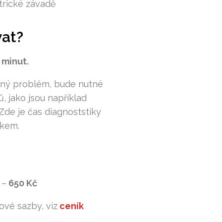
trické závadě
vat?
 minut.
aný problém, bude nutné
ů, jako jsou například
Zde je čas diagnoststiky
íkem.
?
 –
650 Kč
ové sazby, viz
ceník