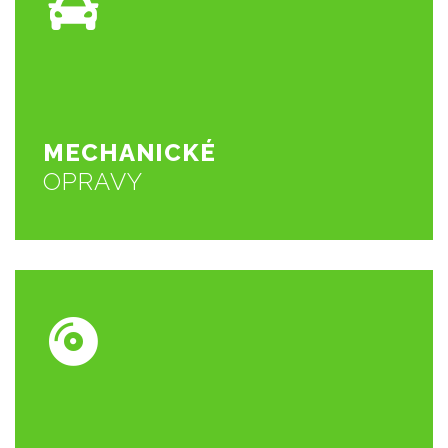
ZOBRAZIT VÍCE
výfuk? S opravou si poradíme!
Ozývají se rány z podvozku či motoru? Máte hlučnejší
OPRAVY
MECHANICKÉ
MECHANICKÉ
OPRAVY
ZOBRAZIT VÍCE
servis je v provozu celoročně
opravíme píchlou či proraženou pneumatiku. Pneu
Ať je jaro či podzim, vždy vám přezujeme vůz,