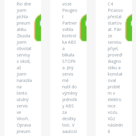
ího dne
voze
C4
jsem
Peugeo
Picasso
píchla
t
přestal
pneum
Partner
startov
atiku.
svítila
at. Pán
Zkusila
kontrol
ze
jsem
ka ABS
servisu
obvolat
a
přijel,
servisy
blikala
provedl
v okolí,
STOPk
diagno
až
a. Jiný
stiku a
jsem
servis
konstat
narazila
mě
oval
na
nutil do
problé
tento
výměny
m v
utulný
jednotk
elektro
servis
y ABS
nice
ve
za
vozu.
Vinoři.
desítky
Vůz
Oprava
tisíc. V
následn
pneum
aautosl
ě