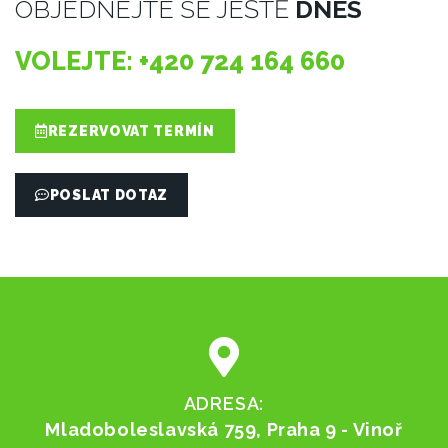
OBJEDNEJTE SE JEŠTĚ
DNES
VOLEJTE: +420 724 164 660
REZERVOVAT TERMÍN
POSLAT DOTAZ
ADRESA:
Mladoboleslavská 759, Praha 9 - Vinoř