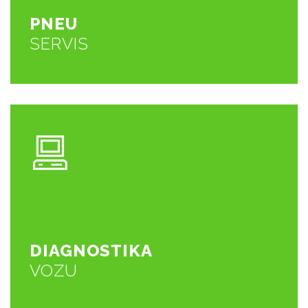
SERVIS
PNEU
PNEU
SERVIS
ZOBRAZIT VÍCE
navrhneme možnosti opravy
potřebujete pomoci? Provedeme diagnostiku vozu a
Svítí vám kontrolka motoru, či jiná kontrolka a
VOZU
DIAGNOSTIKA
DIAGNOSTIKA
VOZU