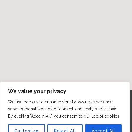
We value your privacy
We use cookies to enhance your browsing experience,
© 2025 www.autosluzbyjvs.cz | Vytvořila
serve personalized ads or content, and analyze our traffic.
reklamní agentura
ChouLinka.CZ
By clicking "Accept All", you consent to our use of cookies.
Customize
Reject All
Accept All