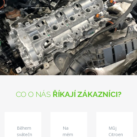
CO O NÁS
ŘÍKAJÍ ZÁKAZNÍCI?
Během
Na
Můj
svátečn
mém
Citroen