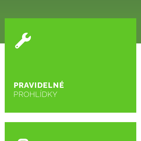
ZOBRAZIT VÍCE
než řešení následků neservisovaného vozu
tím i ke spokojenému majiteli. Prevence je vždy levnější
Pravidelné prohlídky přispívají ke správné funkci vozu a
PROHLDÍKY
PRAVIDELNÉ
PRAVIDELNÉ
PROHLÍDKY