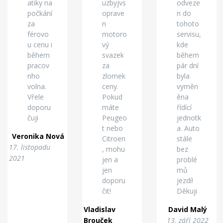
atiky na
uzbyjvs
odveze
počkání
oprave
n do
za
n
tohoto
férovo
motoro
servisu,
u cenu i
vý
kde
během
svazek
během
pracov
za
pár dní
nho
zlomek
byla
volna.
ceny.
vyměn
Vřele
Pokud
ěna
doporu
máte
řídící
čuji
Peugeo
jednotk
t nebo
a. Auto
Veronika Nová
Citroen
stále
17. listopadu
, mohu
bez
2021
jen a
problé
jen
mů
doporu
jezdí!
čit!
Děkuji
Vladislav
David Malý
Brouček
13. září 2022